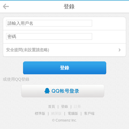
登錄
安全提問(未設置請忽略)
登錄
或使用QQ登錄
首頁
|
登錄
|
註冊
標準版
|
觸屏版
|
電腦版
|
客戶端
© Comsenz Inc.