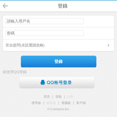
登錄
安全提問(未設置請忽略)
登錄
或使用QQ登錄
首頁
|
登錄
|
註冊
標準版
|
觸屏版
|
電腦版
|
客戶端
© Comsenz Inc.