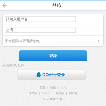
登錄
安全提問(未設置請忽略)
登錄
或使用QQ登錄
首頁
|
登錄
|
註冊
標準版
|
觸屏版
|
電腦版
|
客戶端
© Comsenz Inc.