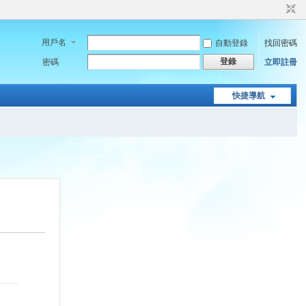
用戶名
自動登錄
找回密碼
登錄
密碼
立即註冊
快捷導航