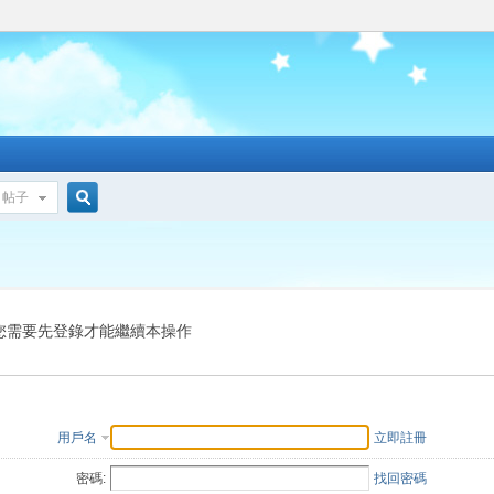
帖子
搜
索
您需要先登錄才能繼續本操作
用戶名
立即註冊
密碼:
找回密碼