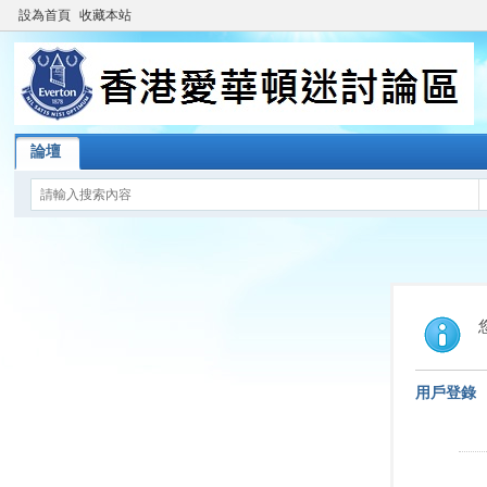
設為首頁
收藏本站
論壇
用戶登錄