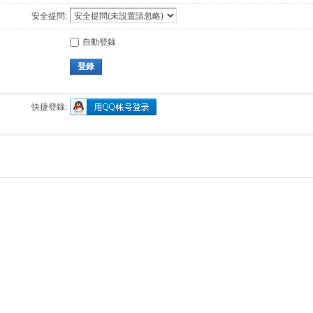
安全提問:
自動登錄
登錄
快捷登錄: