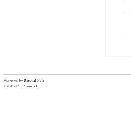
Powered by
Discuz!
X3.2
© 2001-2013
Comsenz Inc.