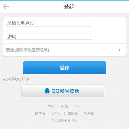
登錄
安全提問(未設置請忽略)
登錄
或使用QQ登錄
首頁
|
登錄
|
註冊
標準版
|
觸屏版
|
電腦版
|
客戶端
© Comsenz Inc.