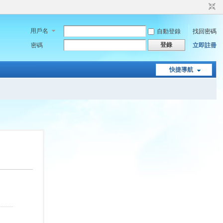
用戶名
自動登錄
找回密碼
登錄
密碼
立即註冊
快捷導航