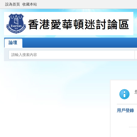
設為首頁
收藏本站
論壇
用戶登錄