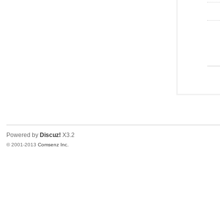
Powered by
Discuz!
X3.2
© 2001-2013
Comsenz Inc.