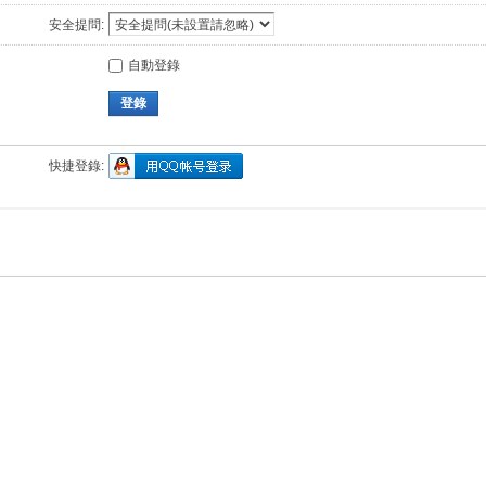
安全提問:
自動登錄
登錄
快捷登錄: