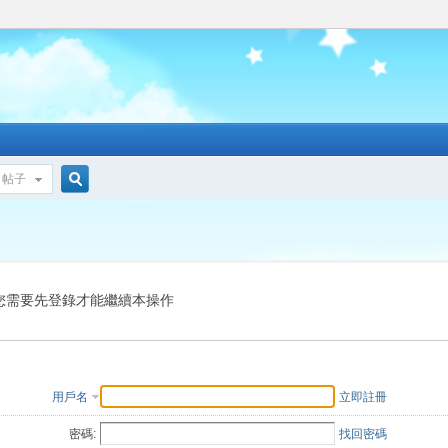
帖子
搜
索
您需要先登錄才能繼續本操作
用戶名
立即註冊
密碼:
找回密碼