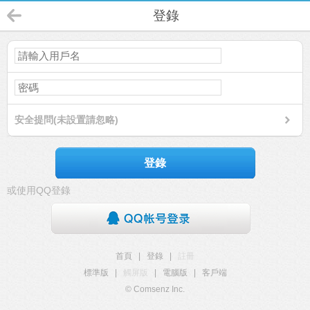
登錄
安全提問(未設置請忽略)
登錄
或使用QQ登錄
首頁
|
登錄
|
註冊
標準版
|
觸屏版
|
電腦版
|
客戶端
© Comsenz Inc.