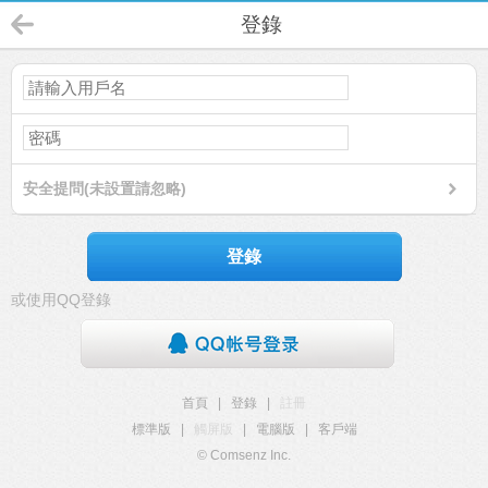
登錄
安全提問(未設置請忽略)
登錄
或使用QQ登錄
首頁
|
登錄
|
註冊
標準版
|
觸屏版
|
電腦版
|
客戶端
© Comsenz Inc.