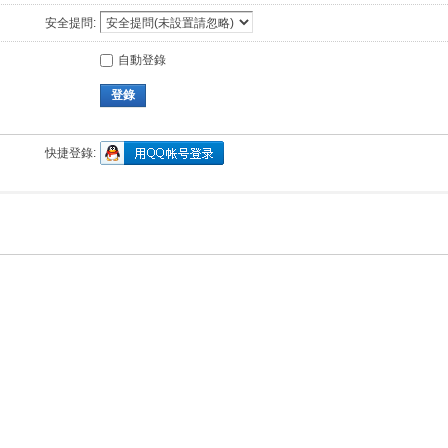
安全提問:
自動登錄
登錄
快捷登錄: