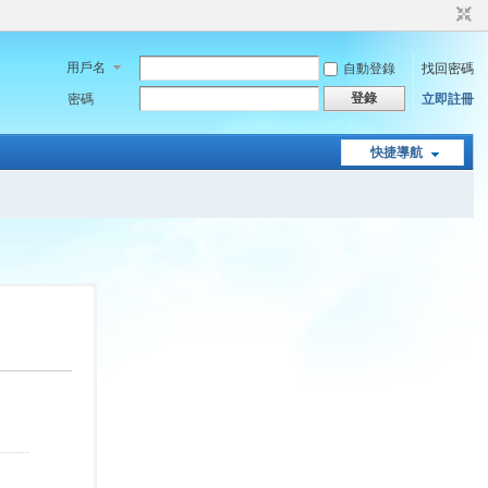
用戶名
自動登錄
找回密碼
登錄
密碼
立即註冊
快捷導航