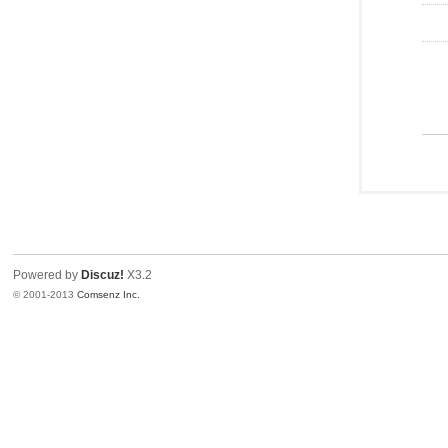
Powered by
Discuz!
X3.2
© 2001-2013
Comsenz Inc.