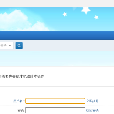
帖子
搜
索
您需要先登錄才能繼續本操作
用戶名
立即註冊
密碼:
找回密碼