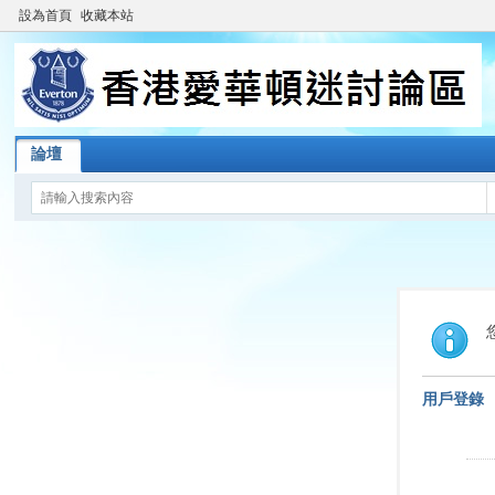
設為首頁
收藏本站
論壇
用戶登錄