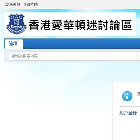
設為首頁
收藏本站
論壇
用戶登錄