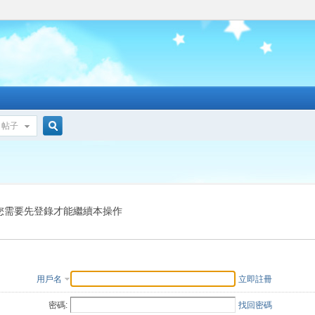
帖子
搜
索
您需要先登錄才能繼續本操作
用戶名
立即註冊
密碼:
找回密碼