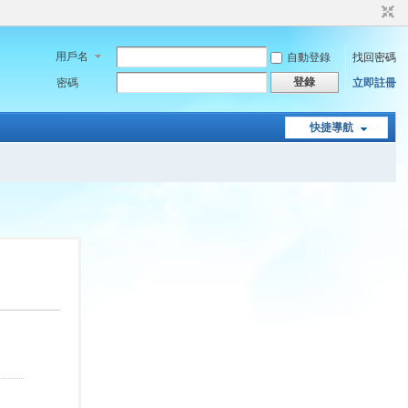
用戶名
自動登錄
找回密碼
登錄
密碼
立即註冊
快捷導航