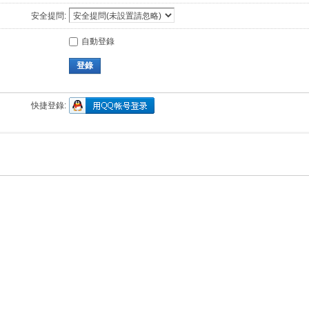
安全提問:
自動登錄
登錄
快捷登錄: