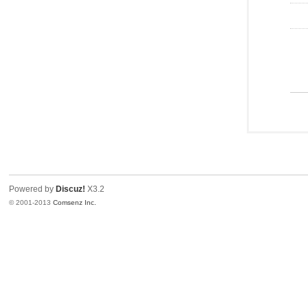
Powered by
Discuz!
X3.2
© 2001-2013
Comsenz Inc.