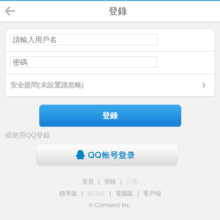
登錄
安全提問(未設置請忽略)
登錄
或使用QQ登錄
首頁
|
登錄
|
註冊
標準版
|
觸屏版
|
電腦版
|
客戶端
© Comsenz Inc.