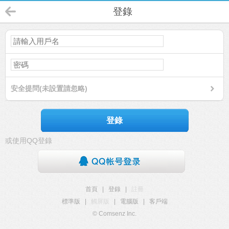
登錄
安全提問(未設置請忽略)
登錄
或使用QQ登錄
首頁
|
登錄
|
註冊
標準版
|
觸屏版
|
電腦版
|
客戶端
© Comsenz Inc.