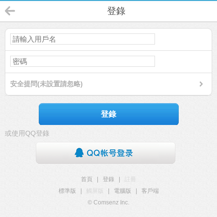
登錄
安全提問(未設置請忽略)
登錄
或使用QQ登錄
首頁
|
登錄
|
註冊
標準版
|
觸屏版
|
電腦版
|
客戶端
© Comsenz Inc.