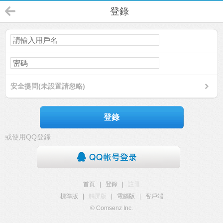
登錄
安全提問(未設置請忽略)
登錄
或使用QQ登錄
首頁
|
登錄
|
註冊
標準版
|
觸屏版
|
電腦版
|
客戶端
© Comsenz Inc.