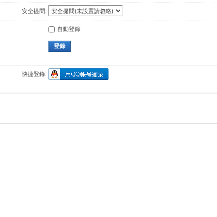
安全提問:
自動登錄
登錄
快捷登錄: