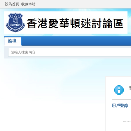
設為首頁
收藏本站
論壇
用戶登錄