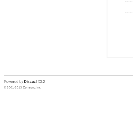
Powered by
Discuz!
X3.2
© 2001-2013
Comsenz Inc.