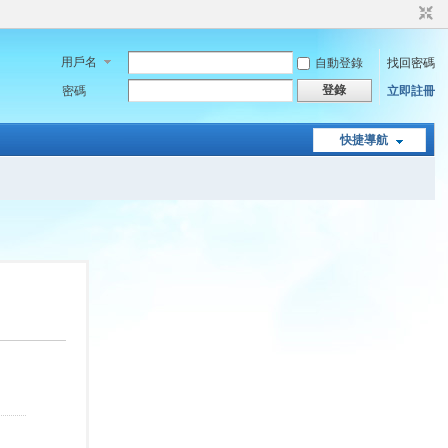
用戶名
自動登錄
找回密碼
登錄
密碼
立即註冊
快捷導航