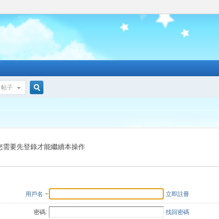
帖子
搜
索
您需要先登錄才能繼續本操作
用戶名
立即註冊
密碼:
找回密碼