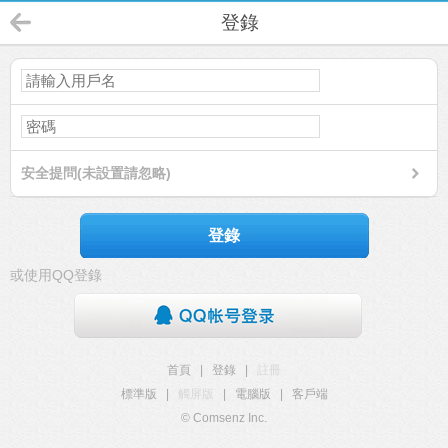
登錄
安全提問(未設置請忽略)
登錄
或使用QQ登錄
首頁
|
登錄
|
註冊
標準版
|
觸屏版
|
電腦版
|
客戶端
© Comsenz Inc.