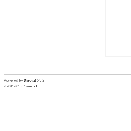
Powered by
Discuz!
X3.2
© 2001-2013
Comsenz Inc.