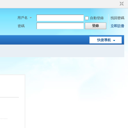
用戶名
自動登錄
找回密碼
登錄
密碼
立即註冊
快捷導航