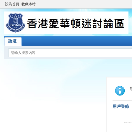
設為首頁
收藏本站
論壇
用戶登錄