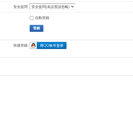
安全提問:
自動登錄
登錄
快捷登錄: