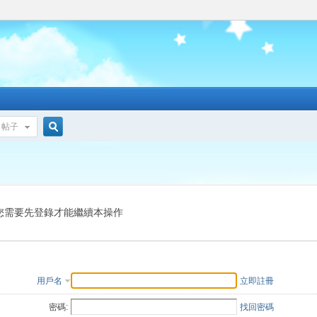
帖子
搜
索
您需要先登錄才能繼續本操作
用戶名
立即註冊
密碼:
找回密碼