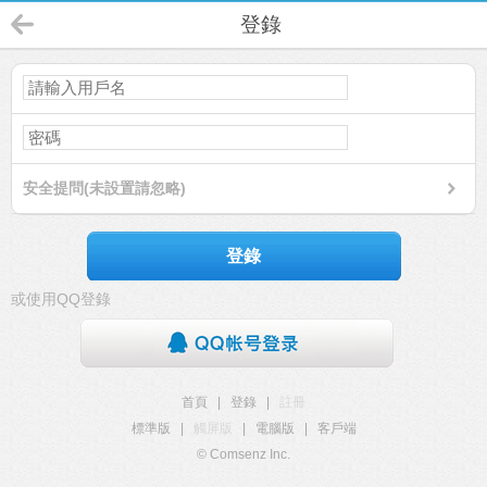
登錄
安全提問(未設置請忽略)
登錄
或使用QQ登錄
首頁
|
登錄
|
註冊
標準版
|
觸屏版
|
電腦版
|
客戶端
© Comsenz Inc.