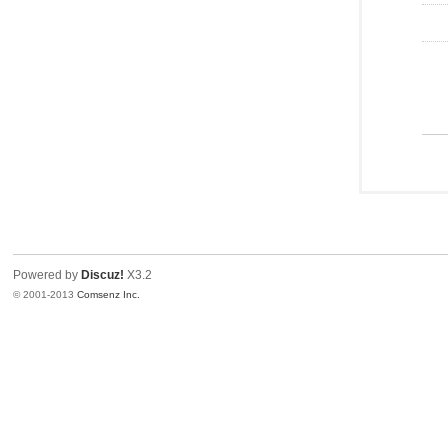
Powered by
Discuz!
X3.2
© 2001-2013
Comsenz Inc.