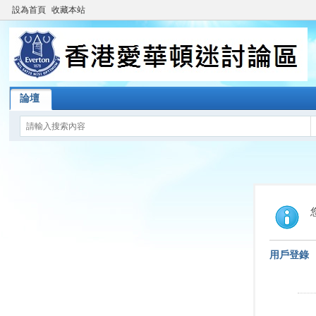
設為首頁
收藏本站
論壇
用戶登錄