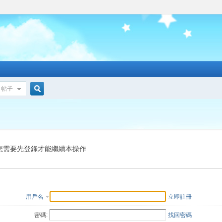
帖子
搜
索
您需要先登錄才能繼續本操作
用戶名
立即註冊
密碼:
找回密碼