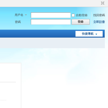
用戶名
自動登錄
找回密碼
登錄
密碼
立即註冊
快捷導航