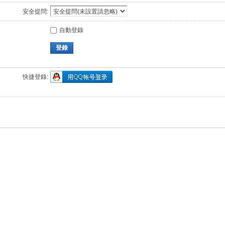
安全提問:
自動登錄
登錄
快捷登錄: