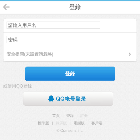
登錄
安全提問(未設置請忽略)
登錄
或使用QQ登錄
首頁
|
登錄
|
註冊
標準版
|
觸屏版
|
電腦版
|
客戶端
© Comsenz Inc.