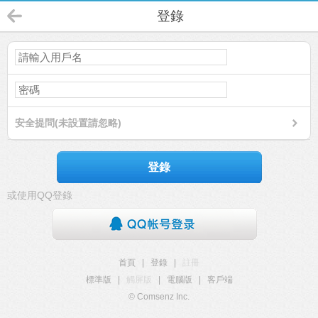
登錄
安全提問(未設置請忽略)
登錄
或使用QQ登錄
首頁
|
登錄
|
註冊
標準版
|
觸屏版
|
電腦版
|
客戶端
© Comsenz Inc.