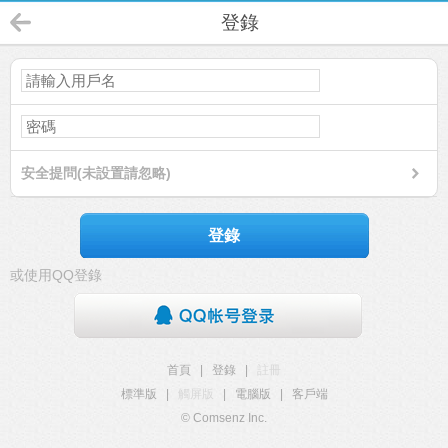
登錄
安全提問(未設置請忽略)
登錄
或使用QQ登錄
首頁
|
登錄
|
註冊
標準版
|
觸屏版
|
電腦版
|
客戶端
© Comsenz Inc.