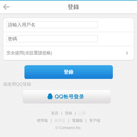
登錄
安全提問(未設置請忽略)
登錄
或使用QQ登錄
首頁
|
登錄
|
註冊
標準版
|
觸屏版
|
電腦版
|
客戶端
© Comsenz Inc.