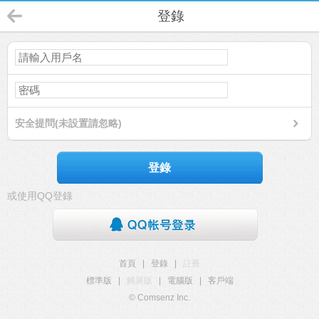
登錄
安全提問(未設置請忽略)
登錄
或使用QQ登錄
首頁
|
登錄
|
註冊
標準版
|
觸屏版
|
電腦版
|
客戶端
© Comsenz Inc.