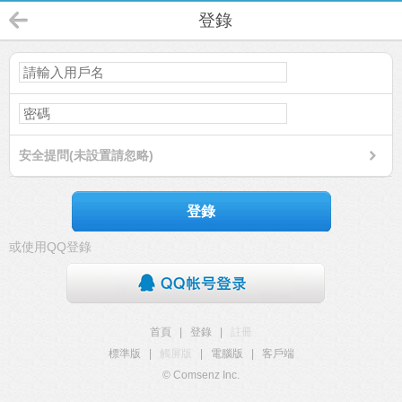
登錄
安全提問(未設置請忽略)
登錄
或使用QQ登錄
首頁
|
登錄
|
註冊
標準版
|
觸屏版
|
電腦版
|
客戶端
© Comsenz Inc.