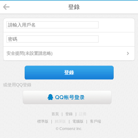
登錄
安全提問(未設置請忽略)
登錄
或使用QQ登錄
首頁
|
登錄
|
註冊
標準版
|
觸屏版
|
電腦版
|
客戶端
© Comsenz Inc.