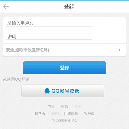
登錄
安全提問(未設置請忽略)
登錄
或使用QQ登錄
首頁
|
登錄
|
註冊
標準版
|
觸屏版
|
電腦版
|
客戶端
© Comsenz Inc.