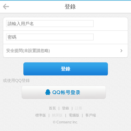
登錄
安全提問(未設置請忽略)
登錄
或使用QQ登錄
首頁
|
登錄
|
註冊
標準版
|
觸屏版
|
電腦版
|
客戶端
© Comsenz Inc.