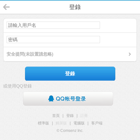
登錄
安全提問(未設置請忽略)
登錄
或使用QQ登錄
首頁
|
登錄
|
註冊
標準版
|
觸屏版
|
電腦版
|
客戶端
© Comsenz Inc.