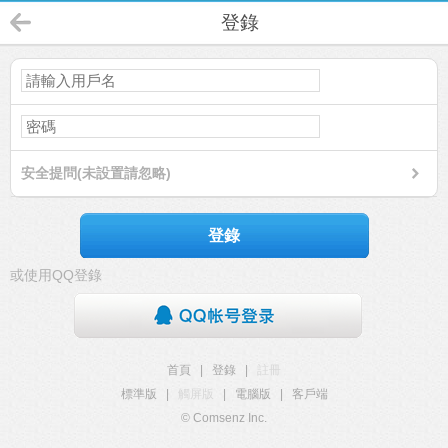
登錄
安全提問(未設置請忽略)
登錄
或使用QQ登錄
首頁
|
登錄
|
註冊
標準版
|
觸屏版
|
電腦版
|
客戶端
© Comsenz Inc.