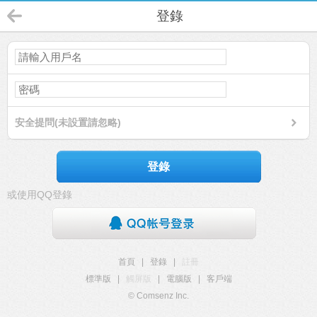
登錄
安全提問(未設置請忽略)
登錄
或使用QQ登錄
首頁
|
登錄
|
註冊
標準版
|
觸屏版
|
電腦版
|
客戶端
© Comsenz Inc.