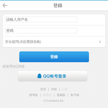
登錄
安全提問(未設置請忽略)
登錄
或使用QQ登錄
首頁
|
登錄
|
註冊
標準版
|
觸屏版
|
電腦版
|
客戶端
© Comsenz Inc.