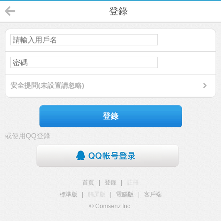
登錄
安全提問(未設置請忽略)
登錄
或使用QQ登錄
首頁
|
登錄
|
註冊
標準版
|
觸屏版
|
電腦版
|
客戶端
© Comsenz Inc.