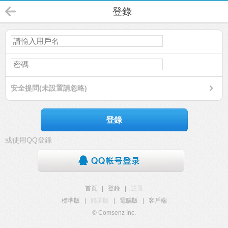
登錄
安全提問(未設置請忽略)
登錄
或使用QQ登錄
首頁
|
登錄
|
註冊
標準版
|
觸屏版
|
電腦版
|
客戶端
© Comsenz Inc.