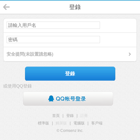
登錄
安全提問(未設置請忽略)
登錄
或使用QQ登錄
首頁
|
登錄
|
註冊
標準版
|
觸屏版
|
電腦版
|
客戶端
© Comsenz Inc.