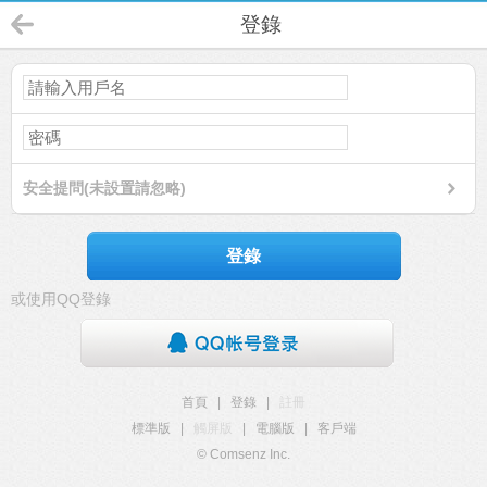
登錄
安全提問(未設置請忽略)
登錄
或使用QQ登錄
首頁
|
登錄
|
註冊
標準版
|
觸屏版
|
電腦版
|
客戶端
© Comsenz Inc.