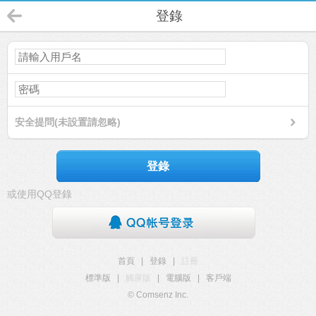
登錄
安全提問(未設置請忽略)
登錄
或使用QQ登錄
首頁
|
登錄
|
註冊
標準版
|
觸屏版
|
電腦版
|
客戶端
© Comsenz Inc.