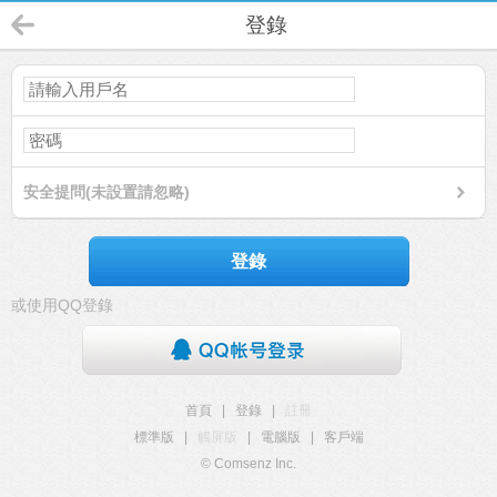
登錄
安全提問(未設置請忽略)
登錄
或使用QQ登錄
首頁
|
登錄
|
註冊
標準版
|
觸屏版
|
電腦版
|
客戶端
© Comsenz Inc.