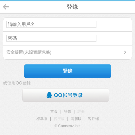
登錄
安全提問(未設置請忽略)
登錄
或使用QQ登錄
首頁
|
登錄
|
註冊
標準版
|
觸屏版
|
電腦版
|
客戶端
© Comsenz Inc.