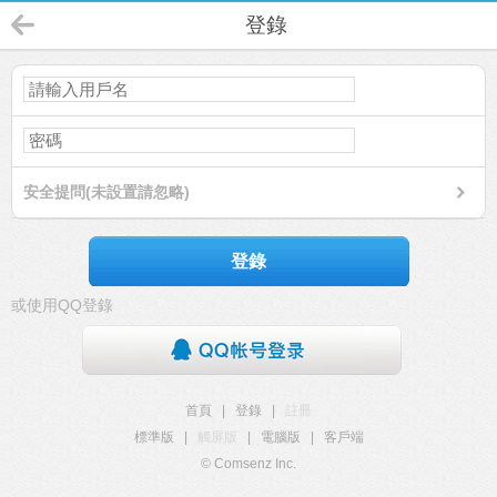
登錄
安全提問(未設置請忽略)
登錄
或使用QQ登錄
首頁
|
登錄
|
註冊
標準版
|
觸屏版
|
電腦版
|
客戶端
© Comsenz Inc.