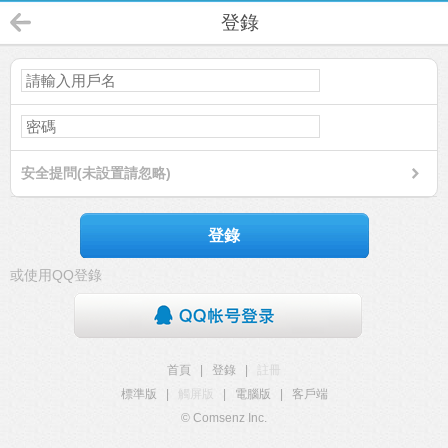
登錄
安全提問(未設置請忽略)
登錄
或使用QQ登錄
首頁
|
登錄
|
註冊
標準版
|
觸屏版
|
電腦版
|
客戶端
© Comsenz Inc.