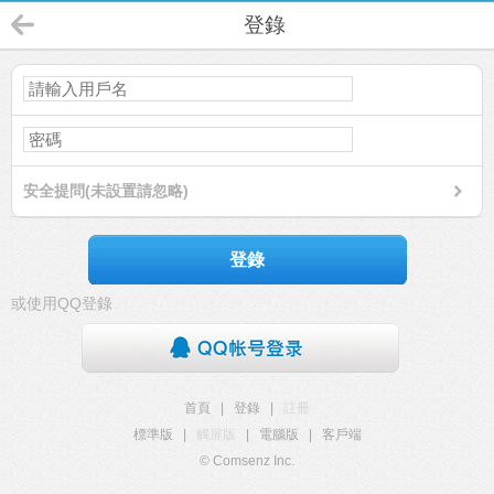
登錄
安全提問(未設置請忽略)
登錄
或使用QQ登錄
首頁
|
登錄
|
註冊
標準版
|
觸屏版
|
電腦版
|
客戶端
© Comsenz Inc.