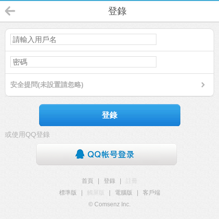
登錄
安全提問(未設置請忽略)
登錄
或使用QQ登錄
首頁
|
登錄
|
註冊
標準版
|
觸屏版
|
電腦版
|
客戶端
© Comsenz Inc.