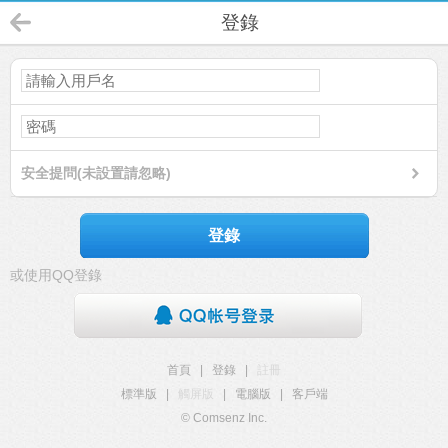
登錄
安全提問(未設置請忽略)
登錄
或使用QQ登錄
首頁
|
登錄
|
註冊
標準版
|
觸屏版
|
電腦版
|
客戶端
© Comsenz Inc.