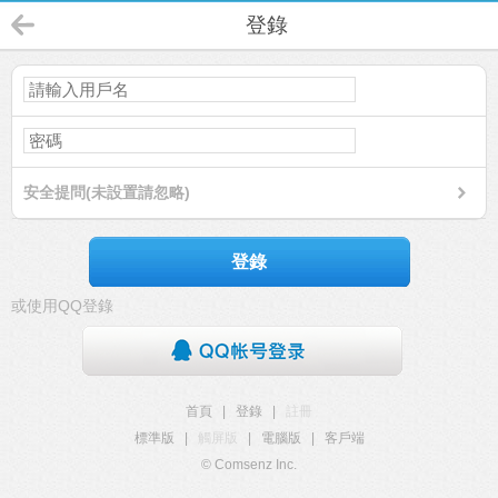
登錄
安全提問(未設置請忽略)
登錄
或使用QQ登錄
首頁
|
登錄
|
註冊
標準版
|
觸屏版
|
電腦版
|
客戶端
© Comsenz Inc.