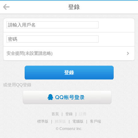
登錄
安全提問(未設置請忽略)
登錄
或使用QQ登錄
首頁
|
登錄
|
註冊
標準版
|
觸屏版
|
電腦版
|
客戶端
© Comsenz Inc.