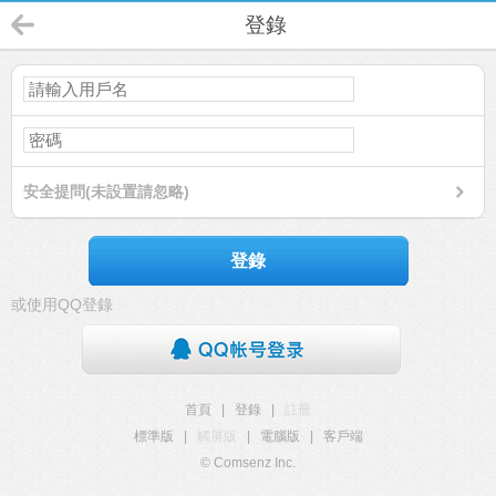
登錄
安全提問(未設置請忽略)
登錄
或使用QQ登錄
首頁
|
登錄
|
註冊
標準版
|
觸屏版
|
電腦版
|
客戶端
© Comsenz Inc.