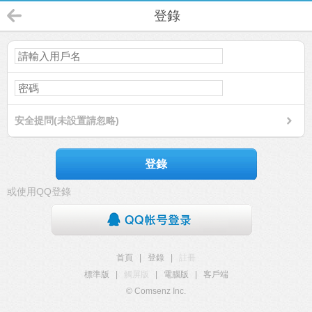
登錄
安全提問(未設置請忽略)
登錄
或使用QQ登錄
首頁
|
登錄
|
註冊
標準版
|
觸屏版
|
電腦版
|
客戶端
© Comsenz Inc.