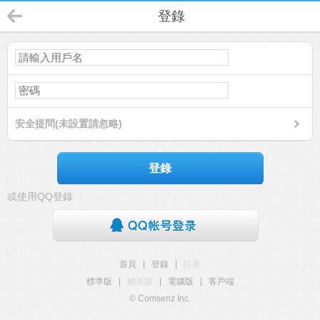
登錄
安全提問(未設置請忽略)
登錄
或使用QQ登錄
首頁
|
登錄
|
註冊
標準版
|
觸屏版
|
電腦版
|
客戶端
© Comsenz Inc.