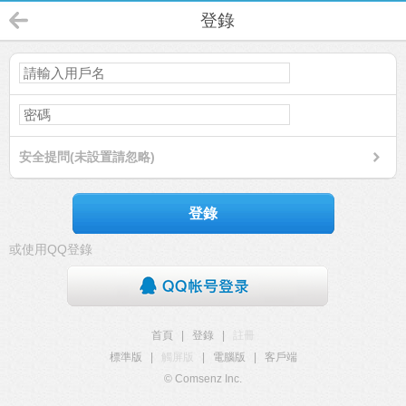
登錄
安全提問(未設置請忽略)
登錄
或使用QQ登錄
首頁
|
登錄
|
註冊
標準版
|
觸屏版
|
電腦版
|
客戶端
© Comsenz Inc.